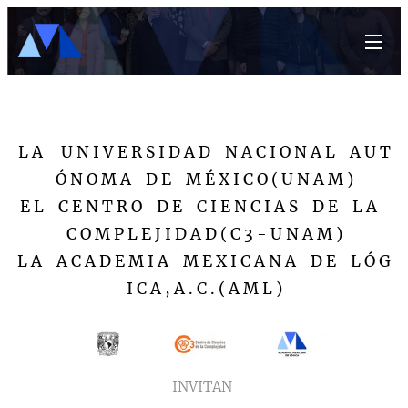
L A U N I V E R S I D A D N A C I O N A L A U T
Ó N O M A D E M É X I C O ( U N A M )
E L C E N T R O D E C I E N C I A S D E L A
C O M P L E J I D A D ( C 3 - U N A M )
L A A C A D E M I A M E X I C A N A D E L Ó G
I C A , A . C . ( A M L )
INVITAN