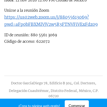
Hora
: 12 nov 2020 12:00 PM Ciudad de México
Unirse a la reunión Zoom
https://us02web.zoom.us/j/88055613069?
pwd=aFp0bFBXMlVjV2w5R3FTNVFiVExFdz09
ID de reunión: 880 5561 3069
Código de acceso: 622072
Doctor GarcíaDiego 78, Edificio B 304, Col. Doctores,
Delegación Cuauhtémoc, Distrito Federal, México, C.P.
06720
Creado con
Webnode
Comenzar
¡Crea tu página web gratis!